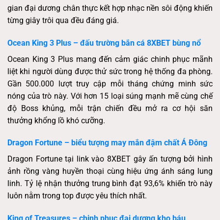
gian đại dương chân thực kết hợp nhạc nền sôi động khiến
từng giây trôi qua đều đáng giá.
Ocean King 3 Plus – đấu trường bắn cá 8XBET bùng nổ
Ocean King 3 Plus mang đến cảm giác chinh phục mãnh
liệt khi người dùng
được thử sức trong hệ thống đa phòng.
Gần 500.000 lượt truy cập mỗi tháng chứng minh sức
nóng của trò này. Với hơn 15 loại súng mạnh mẽ cùng chế
độ Boss khủng, mỗi trận chiến đều mở ra cơ hội săn
thưởng khổng lồ khó cưỡng.
Dragon Fortune – biểu tượng may mắn đậm chất Á Đông
Dragon Fortune tại link vào 8XBET gây ấn tượng bởi hình
ảnh rồng vàng huyền thoại cùng hiệu ứng ánh sáng lung
linh. Tỷ lệ nhận thưởng trung bình đạt 93,6% khiến trò này
luôn nằm trong top được yêu thích nhất.
King of Treasures – chinh phục đại dương kho báu