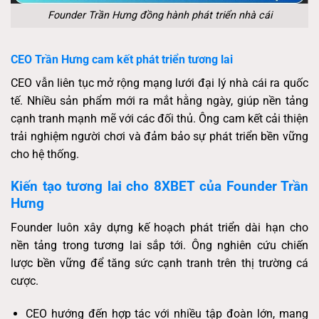
Founder Trần Hưng đồng hành phát triển nhà cái
CEO Trần Hưng cam kết phát triển tương lai
CEO vẫn liên tục mở rộng mạng lưới đại lý nhà cái ra quốc
tế. Nhiều sản phẩm mới ra mắt hằng ngày, giúp nền tảng
cạnh tranh mạnh mẽ với các đối thủ. Ông cam kết cải thiện
trải nghiệm người chơi và đảm bảo sự phát triển bền vững
cho hệ thống.
Kiến tạo tương lai cho
8XBET
của Founder Trần
Hưng
Founder luôn xây dựng kế hoạch phát triển dài hạn cho
nền tảng trong tương lai sắp tới. Ông nghiên cứu chiến
lược bền vững để tăng sức cạnh tranh trên thị trường cá
cược.
CEO hướng đến hợp tác với nhiều tập đoàn lớn, mang