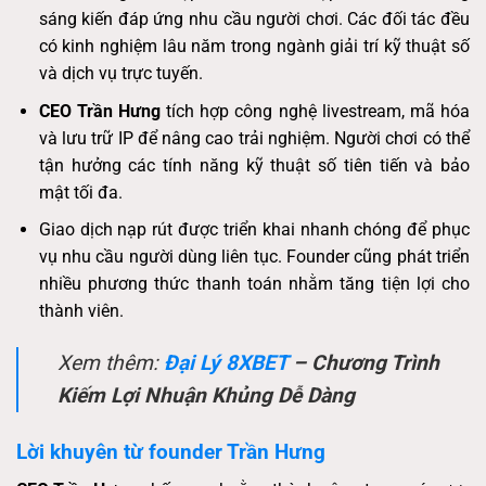
sáng kiến đáp ứng nhu cầu người chơi. Các đối tác đều
có kinh nghiệm lâu năm trong ngành giải trí kỹ thuật số
và dịch vụ trực tuyến.
CEO Trần Hưng
tích hợp công nghệ livestream, mã hóa
và lưu trữ IP để nâng cao trải nghiệm. Người chơi có thể
tận hưởng các tính năng kỹ thuật số tiên tiến và bảo
mật tối đa.
Giao dịch nạp rút được triển khai nhanh chóng để phục
vụ nhu cầu người dùng liên tục. Founder cũng phát triển
nhiều phương thức thanh toán nhằm tăng tiện lợi cho
thành viên.
Xem thêm:
Đại Lý 8XBET
– Chương Trình
Kiếm Lợi Nhuận Khủng Dễ Dàng
Lời khuyên từ founder Trần Hưng