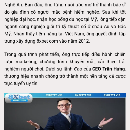
Nghệ An. Ban đầu, ông từng nuôi ước mơ trở thành bác sĩ
do gia đình có người mắc bệnh hiểm nghèo. Sau khi tốt
nghiệp đại học, nhận học bổng du học tại Mỹ, ông tiếp cận
ngành công nghiệp giải trí kỹ thuật số ở châu Âu và Bắc
Mỹ. Nhận thấy tiềm năng tại Việt Nam, ông quyết định tập
trung xây dựng 8xbet com vào năm 2012.
Trong quá trình phát triển, ông trực tiếp điều hành chiến
lược marketing, chương trình khuyến mãi, cải thiện trải
nghiệm người chơi. Dưới sự lãnh đạo của
CEO Trần Hưng
,
thương hiệu nhanh chóng trở thành một nền tảng cá cược
trực tuyến uy tín.