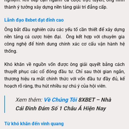
thành ý tưởng xây dựng nền tảng giải trí đẳng cấp.
Lãnh đạo 8xbet đạt đỉnh cao
Ông bắt đầu nghiên cứu các yếu tố cần thiết để xây dựng
nền tảng cá cược hiện đại. Ông kết hợp với chuyên gia
công nghệ để hình dung chính xác cơ cấu vận hành hệ
thống.
Khó khăn về nguồn vốn được ông giải quyết bằng cách
thuyết phục các cổ đông đầu tư. Chỉ sau thời gian ngắn,
thương hiệu ra mắt chính thức với vốn đầu tư đầy đủ, kế
hoạch rõ ràng, thu hút nhiều sự chú ý của hội viên.
Xem thêm:
Về Chúng Tôi
8XBET – Nhà
Cái Đình Đám Số 1 Châu Á Hiện Nay
Từ khó khăn đến vinh quang