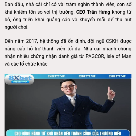
Ban đầu, nhà cái chỉ có vài trăm nghìn thành viên, con số
khá khiêm tốn so với thị trường.
CEO Trần Hưng
không từ
bỏ, ông triển khai quảng cáo và khuyến mãi để thu hút
người chơi.
Đến năm 2017, hệ thống đã ổn định, đội ngũ CSKH được
nâng cấp hỗ trợ thành viên tối đa. Nhà cái nhanh chóng
nhận nhiều chứng nhận danh giá từ PAGCOR, Isle of Man
và các tổ chức khác.