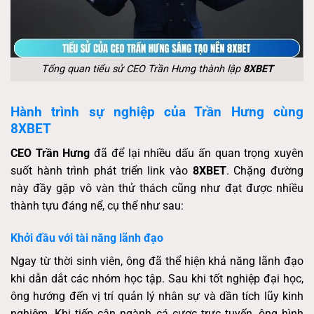
Tổng quan tiểu sử CEO Trần Hưng thành lập
8XBET
Hành trình sự nghiệp của Trần Hưng cùng
8XBET
CEO Trần Hưng
đã để lại nhiều dấu ấn quan trọng xuyên
suốt hành trình phát triển link vào
8XBET
. Chặng đường
này đầy gặp vô vàn thử thách cũng như đạt được nhiều
thành tựu đáng nể, cụ thể như sau:
Khởi đầu với tài năng lãnh đạo
Ngay từ thời sinh viên, ông đã thể hiện khả năng lãnh đạo
khi dẫn dắt các nhóm học tập. Sau khi tốt nghiệp đại học,
ông hướng đến vị trí quản lý nhân sự và dần tích lũy kinh
nghiệm. Khi tiếp cận ngành cá cược trực tuyến, ông hình