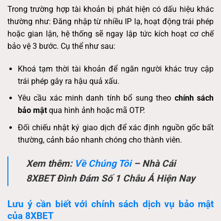
Trong trường hợp tài khoản bị phát hiện có dấu hiệu khác
thường như: Đăng nhập từ nhiều IP lạ, hoạt động trái phép
hoặc gian lận, hệ thống sẽ ngay lập tức kích hoạt cơ chế
bảo vệ 3 bước. Cụ thể như sau:
Khoá tạm thời tài khoản để ngăn người khác truy cập
trái phép gây ra hậu quả xấu.
Yêu cầu xác minh danh tính bổ sung theo
chính sách
bảo mật
qua hình ảnh hoặc mã OTP.
Đối chiếu nhật ký giao dịch để xác định nguồn gốc bất
thường, cảnh bảo nhanh chóng cho thành viên.
Xem thêm:
Về Chúng Tôi
– Nhà Cái
8XBET Đình Đám Số 1 Châu Á Hiện Nay
Lưu ý cần biết với chính sách dịch vụ bảo mật
của 8XBET