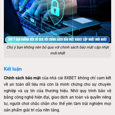
Chú ý bạn không nên bỏ qua với chính sách bảo mật cập nhật
mới nhất
Kết luận
Chính sách bảo mật
của nhà cái 8XBET không chỉ cam kết
về an toàn dữ liệu mà còn là minh chứng cho sự chuyên
nghiệp và uy tín của thương hiệu. Nhờ quy trình bảo vệ
bằng công nghệ hiện đại, giao dịch an toàn và quyền riêng
tư, người chơi chắc chắn cho thể yên tâm trải nghiệm mọi
sản phẩm giải trí của nền tảng.