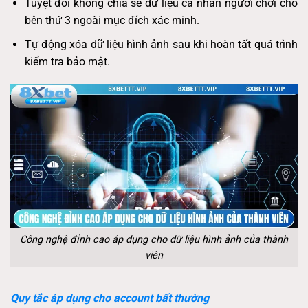
Tuyệt đối không chia sẻ dữ liệu cá nhân người chơi cho
bên thứ 3 ngoài mục đích xác minh.
Tự động xóa dữ liệu hình ảnh sau khi hoàn tất quá trình
kiểm tra bảo mật.
Công nghệ đỉnh cao áp dụng cho dữ liệu hình ảnh của thành
viên
Quy tắc áp dụng cho account bất thường