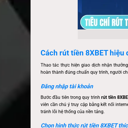
Cách rút tiền 8XBET hiệu
Thao tác thực hiện giao dịch nhận thưởng
hoàn thành đúng chuẩn quy trình, người ch
Đăng nhập tài khoản
Bước đầu tiên trong quy trình
rút tiền 8XB
viên cần chú ý truy cập bằng kết nối intern
tránh lỗi hệ thống của nền tảng.
Chọn hình thức rút tiền 8XBET thí