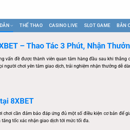
 DẪN
THỂ THAO
CASINO LIVE
SLOT GAME
BẮN 
8XBET – Thao Tác 3 Phút, Nhận Thưởn
g vấn đề được thành viên quan tâm hàng đầu sau khi thắng cư
 người chơi yên tâm giao dịch, trải nghiệm nhận thưởng dễ dàng
t tại 8XBET
i chơi cần đảm bảo đáp ứng đủ một số điều kiện cơ bản để gia
 tăng tốc xác nhận giao dịch tới mức tối đa.