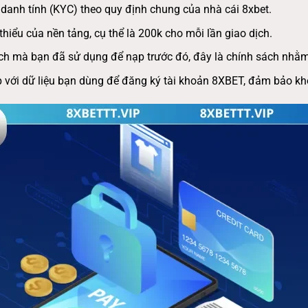
danh tính (KYC) theo quy định chung của nhà cái 8xbet.
thiểu của nền tảng, cụ thể là 200k cho mỗi lần giao dịch.
h mà bạn đã sử dụng để nạp trước đó, đây là chính sách nhằm tr
p với dữ liệu bạn dùng để đăng ký tài khoản 8XBET
, đảm bảo kh