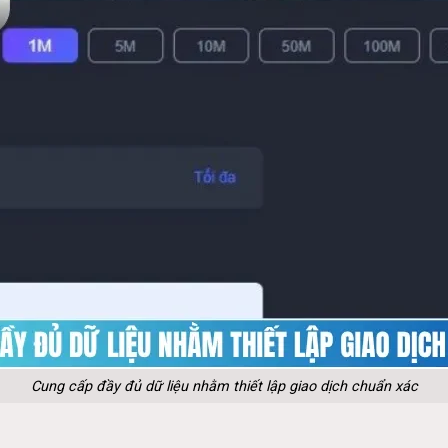
Cung cấp đầy đủ dữ liệu nhằm thiết lập giao dịch chuẩn xác