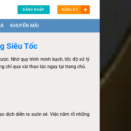
ĐĂNG NHẬP
ĐĂNG KÝ
CÁ
KHUYẾN MÃI
g Siêu Tốc
ợc. Nhờ quy trình minh bạch, tốc độ xử lý
 chỉ qua vài thao tác ngay tại trang chủ.
o dịch diễn ra suôn sẻ. Việc nắm rõ những