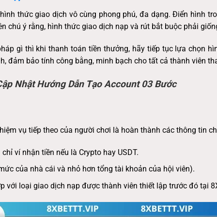
ình thức giao dịch vô cùng phong phú, đa dạng. Điển hình tron
ên chú ý rằng, hình thức giao dịch nạp và rút bắt buộc phải giố
háp gì thì khi thanh toán tiền thưởng, hãy tiếp tục lựa chọn h
ính, đảm bảo tính công bằng, minh bạch cho tất cả thành viên th
ập Nhật Hướng Dẫn Tạo Account 03 Bước
nhiệm vụ tiếp theo của người chơi là hoàn thành các thông tin chi
 chỉ ví nhận tiền nếu là Crypto hay USDT.
mức của nhà cái và nhỏ hơn tổng tài khoản của hội viên).
với loại giao dịch nạp được thành viên thiết lập trước đó tại 8