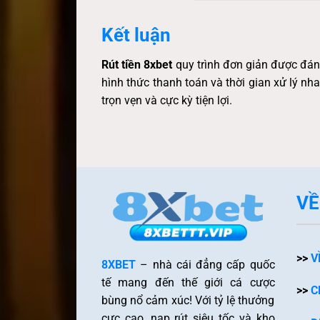
Kết luận
R
út tiền 8xbet
quy trình đơn giản được đánh
hình thức thanh toán và thời gian xử lý n
trọn vẹn và cực kỳ tiện lợi.
VỀ
>>
V
8XBET
– nhà cái đẳng cấp quốc
tế mang đến thế giới cá cược
>>
C
bùng nổ cảm xúc! Với tỷ lệ thưởng
cực cao, nạp rút siêu tốc và kho