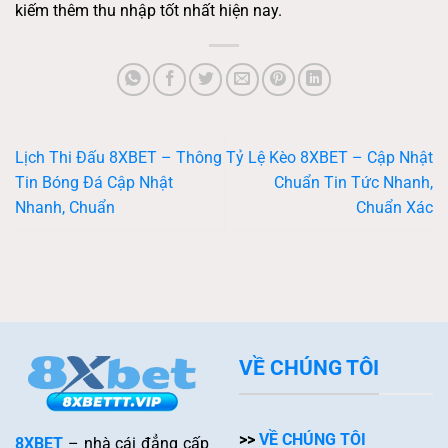
kiếm thêm thu nhập tốt nhất hiện nay.
Lịch Thi Đấu 8XBET – Thông
Tỷ Lệ Kèo 8XBET – Cập Nhật
Tin Bóng Đá Cập Nhật
Chuẩn Tin Tức Nhanh,
Nhanh, Chuẩn
Chuẩn Xác
VỀ CHÚNG TÔI
>>
VỀ CHÚNG TÔI
8XBET
– nhà cái đẳng cấp