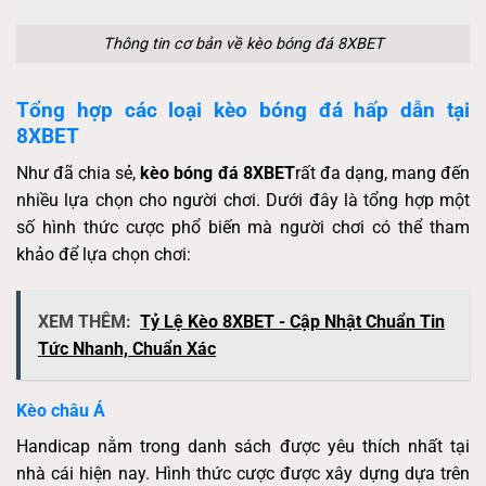
Thông tin cơ bản về kèo bóng đá 8XBET
Tổng hợp các loại kèo bóng đá hấp dẫn tại
8XBET
Như đã chia sẻ,
kèo bóng đá 8XBET
rất đa dạng, mang đến
nhiều lựa chọn cho người chơi. Dưới đây là tổng hợp một
số hình thức cược phổ biến mà người chơi có thể tham
khảo để lựa chọn chơi:
XEM THÊM:
Tỷ Lệ Kèo 8XBET - Cập Nhật Chuẩn Tin
Tức Nhanh, Chuẩn Xác
Kèo châu Á
Handicap nằm trong danh sách được yêu thích nhất tại
nhà cái hiện nay. Hình thức cược được xây dựng dựa trên