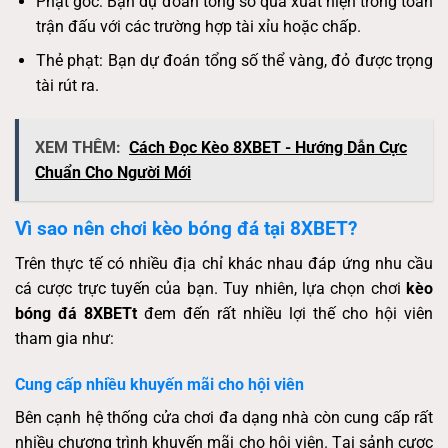
Phạt góc: Bạn dự đoán tổng số quả xuất hiện trong toàn
trận đấu với các trường hợp tài xỉu hoặc chấp.
Thẻ phạt: Bạn dự đoán tổng số thể vàng, đỏ được trọng
tài rút ra.
XEM THÊM:
Cách Đọc Kèo 8XBET - Hướng Dẫn Cực
Chuẩn Cho Người Mới
Vì sao nên chơi kèo bóng đá tại 8XBET?
Trên thực tế có nhiều địa chỉ khác nhau đáp ứng nhu cầu
cá cược trực tuyến của bạn. Tuy nhiên, lựa chọn chơi
kèo
bóng đá 8XBETt
đem đến rất nhiều lợi thế cho hội viên
tham gia như:
Cung cấp nhiều khuyến mãi cho hội viên
Bên cạnh hệ thống cửa chơi đa dạng nhà còn cung cấp rất
nhiều chương trình khuyến mãi cho hội viên. Tại sảnh cược