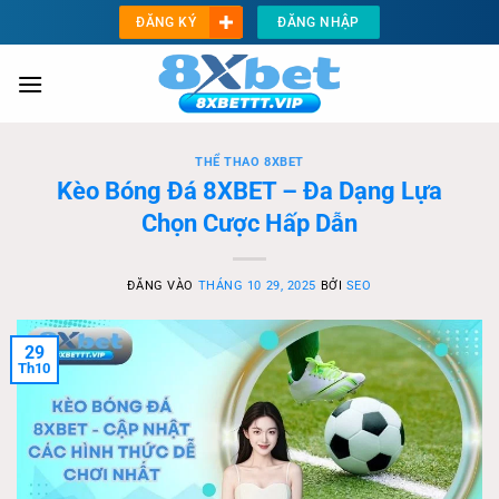
Bỏ
ĐĂNG KÝ
ĐĂNG NHẬP
qua
nội
dung
THỂ THAO 8XBET
Kèo Bóng Đá 8XBET – Đa Dạng Lựa
Chọn Cược Hấp Dẫn
ĐĂNG VÀO
THÁNG 10 29, 2025
BỞI
SEO
29
Th10