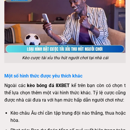
Kèo cược tài xỉu thu hút người chơi tại nhà cái
Một số hình thức được yêu thích khác
Ngoài các
kèo bóng đá 8XBET
kể trên bạn còn có chọn t
thể lựa chọn thêm một vài hình thức khác. Tỷ lệ cược cũng
được nhà cái đưa ra với hạn mức hấp dẫn người chơi như:
Kèo châu Âu chỉ cần tập trung đội nào thắng, thua hoặc
hòa.