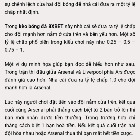
sự chênh lệch của hai đội bóng để nhà cái đưa ra một tỷ lệ
chấp nhất định.
Trong
kèo bóng đá 8XBET
này nhà cái sẽ đưa ra tỷ lệ chấp
cho đội mạnh hơn nằm ở cửa trên và bên yếu hơn. Một số
tỷ lệ chấp phổ biến trong kiểu chơi này như 0,25 – 0,5 –
0,75 – 1.
Một ví dụ minh họa giúp bạn đọc dễ hiểu hơn như sau.
Trong trận thi đấu giữa Arsenal và Liverpool phía Ars được
đánh giá cao hơn. Nhà cái đưa ra tỷ lệ chấp 1.0 cho đội
mạnh hơn là Arsenal.
Lúc này người chơi đặt tiền vào đội nằm cửa trên, kết quả
cuối cùng Arsenal phải thắng cách biệt từ 2 bàn trở lên thì
bạn mới nhận được tiền thưởng. Trong trường hợp chỉ
thắng cách biệt 1 bạn hoà tiền. Nếu kết quả cuối trận hai
đội hòa nhau hoặc Arsenal thua thì bạn mất hết tiền cược.