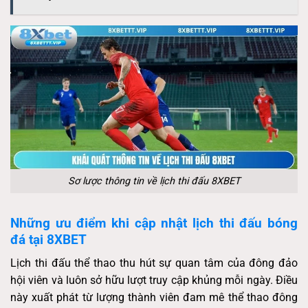
Sơ lược thông tin về lịch thi đấu 8XBET
Những ưu điểm khi cập nhật lịch thi đấu bóng
đá tại 8XBET
Lịch thi đấu thể thao
thu hút sự quan tâm của đông đảo
hội viên và luôn sở hữu lượt truy cập khủng mỗi ngày. Điều
này xuất phát từ lượng thành viên đam mê thể thao đông